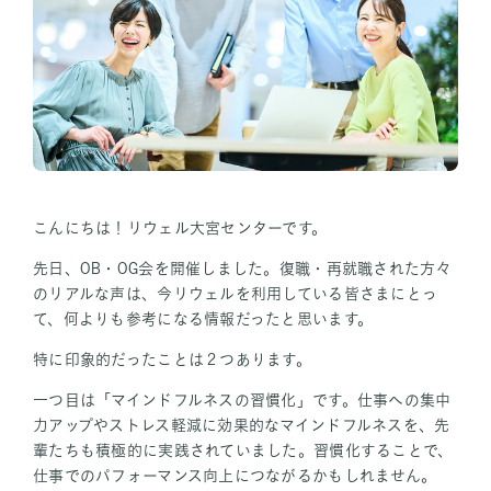
お問い合わせ
お問い合わせ TOP
個人の方
こんにちは！リウェル大宮センターです。
法人の方
先日、OB・OG会を開催しました。復職・再就職された方々
のリアルな声は、今リウェルを利用している皆さまにとっ
て、何よりも参考になる情報だったと思います。
特に印象的だったことは２つあります。
一つ目は「マインドフルネスの習慣化」です。仕事への集中
力アップやストレス軽減に効果的なマインドフルネスを、先
輩たちも積極的に実践されていました。習慣化することで、
仕事でのパフォーマンス向上につながるかもしれません。