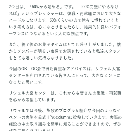
2つ目は、「60%から始める」です。「100%完璧にやらなけ
れば」というプレッシャーは、復職・再就職において大きな
ハードルになります。60%くらいの力で徐々に慣れていくと
いう考え方は、心にゆとりをもたらし、結果的に良いパフォ
ーマンスにつながるという大切な視点です。
また、終了後のお菓子タイムはとても盛り上がりました。懐
かしメンバーが明るい表情でお話されていると私達スタッフ
もとても嬉しい気持ちなりました。
今回のOB・OG会で得た貴重なアドバイスは、リウェル大宮
センターを利用されている皆さんにとって、大きなヒントに
なったと思います。
リウェル大宮センターは、これからも皆さんの復職・再就職
を心から応援しています。
リウェルでは今後、施設のプログラム紹介や今回のようなイ
ベントの実施を
公式HP
の
column
に投稿していきます。実際の
施設の中の取り組みを簡単に知ることができますので、ぜひ
ぜひご覧くださいませ！