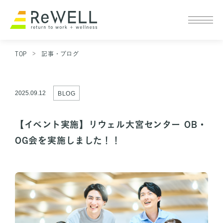
企業情報
TOP
記事・ブログ
サービス概要
2025.09.12
BLOG
サービス概要 TOP
リワーク施設一覧
【イベント実施】リウェル大宮センター OB・
OG会を実施しました！！
個人向け リワークセンター
コラム
法人向け 復職支援
採用
ニュース