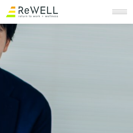
企業情報
サービス概要
サービス概要 TOP
リワーク施設一覧
個人向け リワークセンター
コラム
法人向け 復職支援
採用
ニュース