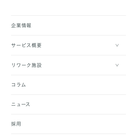
Press
2026.04.01
release
【リウェル】プライバシーマーク（Pマーク）取得の
お知らせ
「リウェル静岡センター」が4月1日にオープン
企業情報
サービス概要
リワーク施設
コラム
ニュース
採用