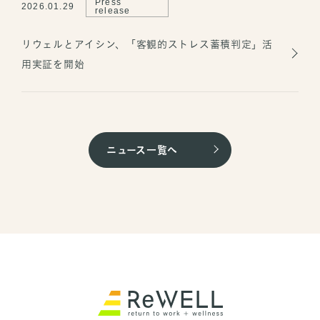
Press
2026.01.29
release
リウェルとアイシン、「客観的ストレス蓄積判定」活
用実証を開始
Press
2026.07.30
2026.08.03
2024.10.24
Media
Topic
release
ニュース一覧へ
夏季休業のお知らせ
休復職対応をサポートする法人向け新サービス「トリ
「Spaceship Earth」に掲載されました
ニティケア」を、8月3日（月）より提供開始
2024.10.11
Topic
Press
2026.07.30
release
健康経営に関する当社の取り組みについて
「リウェル横浜センター」が8月3日にオープン
2024.06.11
Topic