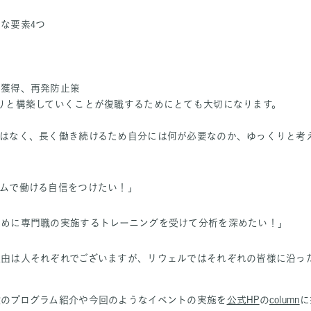
な要素4つ
の獲得、再発防止策
りと構築していくことが復職するためにとても大切になります。
はなく、長く働き続けるため自分には何が必要なのか、ゆっくりと考
ムで働ける自信をつけたい！」
ために専門職の実施するトレーニングを受けて分析を深めたい！」
理由は人それぞれでございますが、リウェルではそれぞれの皆様に沿っ
設のプログラム紹介や今回のようなイベントの実施を
公式HP
の
column
に